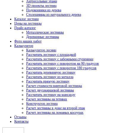
Антресольные этажи
3D проекты лестниц
Подоконники из дерева
Столешницы из натурального дерева
Каталог лестниц
Цены на лестницы
Прайс-каталог
Металлические лестницы
Деревянные лестницы
Фото наших работ
Калькулятор
Калькулятор лесниц
Рассчитать лестницу с площадкой
Рассчитать лестницу с забежными ступенями
Рассчитать лестницу с поворотом на 90 градусов
Рассчитать лестницу с поворотом 180 градусов
Рассчитать деревянную лестницу
Рассчитать лестницу из металла
Рассчитать прямую лестницу
Расчет стоимости винтовой лестницы
Расчет двухмаршевой лестницы
Рассчитать лестницу на мансарду
Расчет лестницы на тетивах
Конструктор лестниц
Расчет лестницы в доме на второй этаж
Расчет лестницы на ломаных косоурах
Отзывы
Контакты