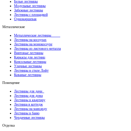
Белые лестницы
Модульные лестницы
Забежные лестницы
Лестницы с площадкой
Одномаршевая
Металлические
Металлические лестницы
Лестницы на косоурах
Лестницы на монокосоуре
Лестницы из листового металла
Винтовые лестницы
Каркасы для лестниц
Консольные лестницы
Уличные лестницы
Лестницы в стиле Лофт
Кованые лестницы
Помещение
Лестницы для дачи
Лестницы для дома
Лестницы в квартиру
Лестница в коттедж
Лестницы на мансарду
Лестницы в баню
Чердачные лестницы
Отделка