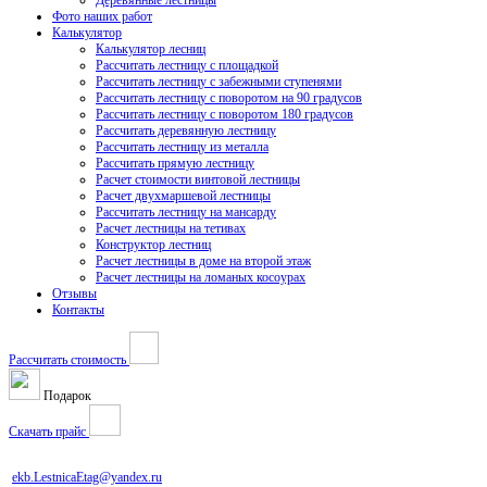
Деревянные лестницы
Фото наших работ
Калькулятор
Калькулятор лесниц
Рассчитать лестницу с площадкой
Рассчитать лестницу с забежными ступенями
Рассчитать лестницу с поворотом на 90 градусов
Рассчитать лестницу с поворотом 180 градусов
Рассчитать деревянную лестницу
Рассчитать лестницу из металла
Рассчитать прямую лестницу
Расчет стоимости винтовой лестницы
Расчет двухмаршевой лестницы
Рассчитать лестницу на мансарду
Расчет лестницы на тетивах
Конструктор лестниц
Расчет лестницы в доме на второй этаж
Расчет лестницы на ломаных косоурах
Отзывы
Контакты
Рассчитать стоимость
Подарок
Скачать прайс
ekb.LestnicaEtag@yandex.ru