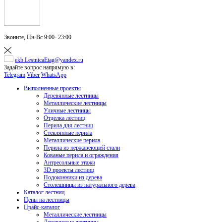
Звоните,
Пн-Вс 9:00- 23:00
ekb.LestnicaEtag@yandex.ru
Задайте вопрос напрямую в:
Telegram
Viber
WhatsApp
Выполненные проекты
Деревянные лестницы
Металлические лестницы
Уличные лестницы
Отделка лестниц
Перила для лестниц
Стеклянные перила
Металлические перила
Перила из нержавеющей стали
Кованые перила и ограждения
Антресольные этажи
3D проекты лестниц
Подоконники из дерева
Столешницы из натурального дерева
Каталог лестниц
Цены на лестницы
Прайс-каталог
Металлические лестницы