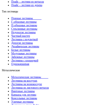
Прайс – лестниц из металла
Прайс – лестниц из дерева
Тип лестницы
Прямые лестницы
Г-образные лестницы
П-образные лестницы
Стеклянные лестницы
Недорогие лестницы
Частный мастер
Лестница с подсветкой
Дорогие лестницы
Дизайнерские лестницы
Белые лестницы
Модульные лестницы
Забежные лестницы
Лестницы с площадкой
Одномаршевая
Металлические
Металлические лестницы
Лестницы на косоурах
Лестницы на монокосоуре
Лестницы из листового металла
Винтовые лестницы
Каркасы для лестниц
Консольные лестницы
Уличные лестницы