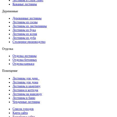
Лестницы в стиле Лофт
Кованые лестницы
Деревянные
Деревянные лестницы
Лестницы из сосны
Лестницы из лиственницы
Лестницы из бука
Лестницы из ясеня
Лестницы из дуба
Столярное производство
Отделка
Отделка лестницы
Отделка бетонных
Отделка каркаса
Помещение
Лестницы для дачи
Лестницы для дома
Лестницы в квартиру
Лестница в коттедж
Лестницы на мансарду
Лестницы в баню
Чердачные лестницы
Список городов
Карта сайта
Разработка сайта