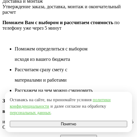
Доставка и монтаж
Утверждение заказа, доставка, монтаж и окончательный
расчет
Поможем Вам с выбором и рассчитаем стоимость
по
телефону уже через 5 минут
Поможем определиться с выбором
исходя из вашего бюджета
Рассчитаем сразу смету с
материалами и работами
Расскажем на чем можно сэкономить
Оставаясь на сайте, вы принимайте условия
политики
Заполните форму ниже и мы перезвоним
конфиденциальности
и далее согласие на обработку
вам через 2 минуты
персональных данных
.
и сделать Вам по возможности максимальную скидку до -10%
Понятно
Оставьте просто Ваш телефон