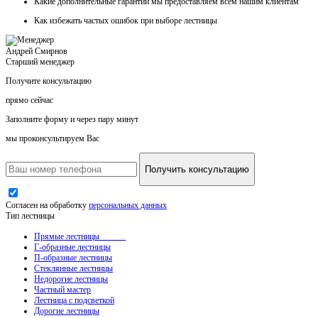
Какие
дополнительные гарантии
мы предоставляем всем нашим клиентам
Как
избежать частых ошибок
при выборе лестницы
Андрей Смирнов
Старший менеджер
Получите консультацию
прямо сейчас
Заполните форму и через пару минут
мы проконсультируем Вас
Получить консультацию
Согласен на обработку
персональных данных
Тип лестницы
Прямые лестницы
Г-образные лестницы
П-образные лестницы
Стеклянные лестницы
Недорогие лестницы
Частный мастер
Лестница с подсветкой
Дорогие лестницы