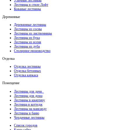
Уличные лестницы
Лестницы в стиле Лофт
Кованые лестницы
Деревянные
Деревянные лестницы
Лестницы из сосны
Лестницы из лиственницы
Лестницы из бука
Лестницы из ясеня
Лестницы из дуба
Столярное производство
Отделка
Отделка лестницы
Отделка бетонных
Отделка каркаса
Помещение
Лестницы для дачи
Лестницы для дома
Лестницы в квартиру
Лестница в коттедж
Лестницы на мансарду
Лестницы в баню
Чердачные лестницы
Список городов
Карта сайта