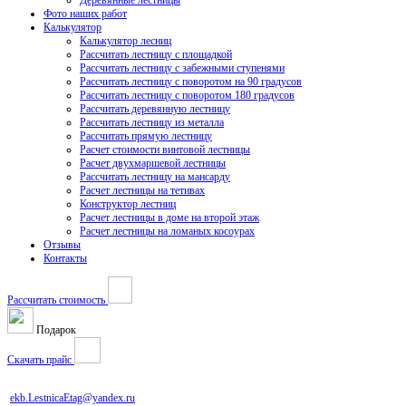
Деревянные лестницы
Фото наших работ
Калькулятор
Калькулятор лесниц
Рассчитать лестницу с площадкой
Рассчитать лестницу с забежными ступенями
Рассчитать лестницу с поворотом на 90 градусов
Рассчитать лестницу с поворотом 180 градусов
Рассчитать деревянную лестницу
Рассчитать лестницу из металла
Рассчитать прямую лестницу
Расчет стоимости винтовой лестницы
Расчет двухмаршевой лестницы
Рассчитать лестницу на мансарду
Расчет лестницы на тетивах
Конструктор лестниц
Расчет лестницы в доме на второй этаж
Расчет лестницы на ломаных косоурах
Отзывы
Контакты
Рассчитать стоимость
Подарок
Скачать прайс
ekb.LestnicaEtag@yandex.ru