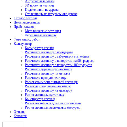
Антресольные этажи
3D проекты лестниц
Подоконники из дерева
Столешницы из натурального дерева
Каталог лестниц
Цены на лестницы
Прайс-каталог
Металлические лестницы
Деревянные лестницы
Фото наших работ
Калькулятор
Калькулятор лесниц
Рассчитать лестницу с площадкой
Рассчитать лестницу с забежными ступенями
Рассчитать лестницу с поворотом на 90 градусов
Рассчитать лестницу с поворотом 180 градусов
Рассчитать деревянную лестницу
Рассчитать лестницу из металла
Рассчитать прямую лестницу
Расчет стоимости винтовой лестницы
Расчет двухмаршевой лестницы
Рассчитать лестницу на мансарду
Расчет лестницы на тетивах
Конструктор лестниц
Расчет лестницы в доме на второй этаж
Расчет лестницы на ломаных косоурах
Отзывы
Контакты