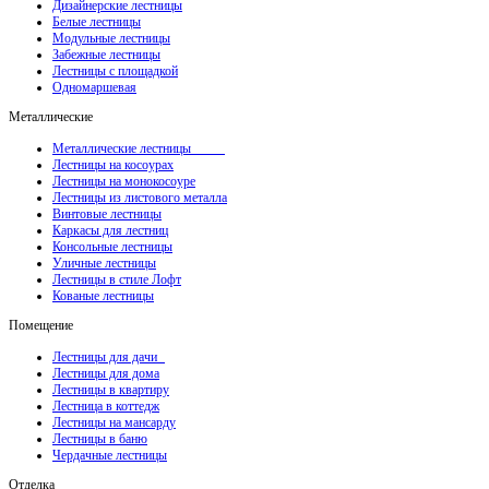
Дизайнерские лестницы
Белые лестницы
Модульные лестницы
Забежные лестницы
Лестницы с площадкой
Одномаршевая
Металлические
Металлические лестницы
Лестницы на косоурах
Лестницы на монокосоуре
Лестницы из листового металла
Винтовые лестницы
Каркасы для лестниц
Консольные лестницы
Уличные лестницы
Лестницы в стиле Лофт
Кованые лестницы
Помещение
Лестницы для дачи
Лестницы для дома
Лестницы в квартиру
Лестница в коттедж
Лестницы на мансарду
Лестницы в баню
Чердачные лестницы
Отделка