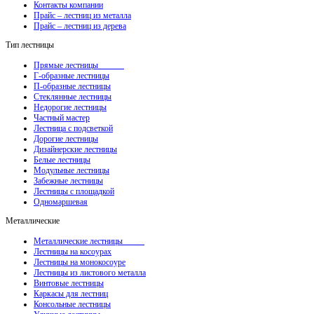
Контакты компании
Прайс – лестниц из металла
Прайс – лестниц из дерева
Тип лестницы
Прямые лестницы
Г-образные лестницы
П-образные лестницы
Стеклянные лестницы
Недорогие лестницы
Частный мастер
Лестница с подсветкой
Дорогие лестницы
Дизайнерские лестницы
Белые лестницы
Модульные лестницы
Забежные лестницы
Лестницы с площадкой
Одномаршевая
Металлические
Металлические лестницы
Лестницы на косоурах
Лестницы на монокосоуре
Лестницы из листового металла
Винтовые лестницы
Каркасы для лестниц
Консольные лестницы