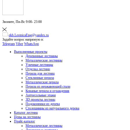
Звоните,
Пн-Вс 9:00- 23:00
ekb.LestnicaEtag@yandex.ru
Задайте вопрос напрямую в:
Telegram
Viber
WhatsApp
Выполненные проекты
Деревянные лестницы
Металлические лестницы
Уличные лестницы
Отделка лестниц
Перила для лестниц
Стеклянные перила
Металлические перила
Перила из нержавеющей стали
Кованые перила и ограждения
Антресольные этажи
3D проекты лестниц
Подоконники из дерева
Столешницы из натурального дерева
Каталог лестниц
Цены на лестницы
Прайс-каталог
Металлические лестницы