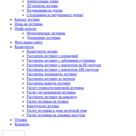
Антресольные этажи
3D проекты лестниц
Подоконники из дерева
Столешницы из натурального дерева
Каталог лестниц
Цены на лестницы
Прайс-каталог
Металлические лестницы
Деревянные лестницы
Фото наших работ
Калькулятор
Калькулятор лесниц
Рассчитать лестницу с площадкой
Рассчитать лестницу с забежными ступенями
Рассчитать лестницу с поворотом на 90 градусов
Рассчитать лестницу с поворотом 180 градусов
Рассчитать деревянную лестницу
Рассчитать лестницу из металла
Рассчитать прямую лестницу
Расчет стоимости винтовой лестницы
Расчет двухмаршевой лестницы
Рассчитать лестницу на мансарду
Расчет лестницы на тетивах
Конструктор лестниц
Расчет лестницы в доме на второй этаж
Расчет лестницы на ломаных косоурах
Отзывы
Контакты