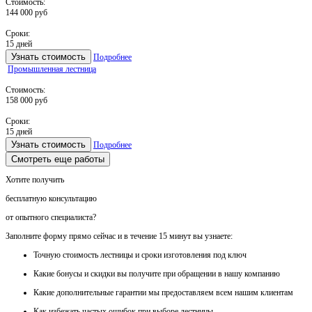
Стоимость:
144 000 руб
Сроки:
15 дней
Узнать стоимость
Подробнее
Промышленная лестница
Стоимость:
158 000 руб
Сроки:
15 дней
Узнать стоимость
Подробнее
Смотреть еще работы
Хотите получить
бесплатную консультацию
от опытного специалиста?
Заполните форму прямо сейчас и в течение
15 минут вы узнаете:
Точную стоимость
лестницы и сроки изготовления под ключ
Какие
бонусы и скидки
вы получите при обращении в нашу компанию
Какие
дополнительные гарантии
мы предоставляем всем нашим клиентам
Как
избежать частых ошибок
при выборе лестницы