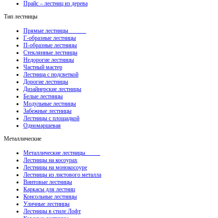
Прайс – лестниц из дерева
Тип лестницы
Прямые лестницы
Г-образные лестницы
П-образные лестницы
Стеклянные лестницы
Недорогие лестницы
Частный мастер
Лестница с подсветкой
Дорогие лестницы
Дизайнерские лестницы
Белые лестницы
Модульные лестницы
Забежные лестницы
Лестницы с площадкой
Одномаршевая
Металлические
Металлические лестницы
Лестницы на косоурах
Лестницы на монокосоуре
Лестницы из листового металла
Винтовые лестницы
Каркасы для лестниц
Консольные лестницы
Уличные лестницы
Лестницы в стиле Лофт