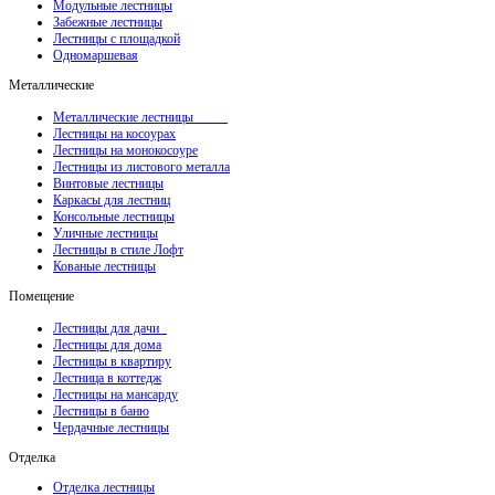
Модульные лестницы
Забежные лестницы
Лестницы с площадкой
Одномаршевая
Металлические
Металлические лестницы
Лестницы на косоурах
Лестницы на монокосоуре
Лестницы из листового металла
Винтовые лестницы
Каркасы для лестниц
Консольные лестницы
Уличные лестницы
Лестницы в стиле Лофт
Кованые лестницы
Помещение
Лестницы для дачи
Лестницы для дома
Лестницы в квартиру
Лестница в коттедж
Лестницы на мансарду
Лестницы в баню
Чердачные лестницы
Отделка
Отделка лестницы