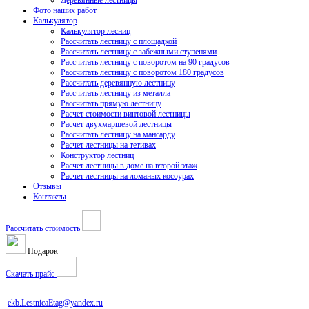
Деревянные лестницы
Фото наших работ
Калькулятор
Калькулятор лесниц
Рассчитать лестницу с площадкой
Рассчитать лестницу с забежными ступенями
Рассчитать лестницу с поворотом на 90 градусов
Рассчитать лестницу с поворотом 180 градусов
Рассчитать деревянную лестницу
Рассчитать лестницу из металла
Рассчитать прямую лестницу
Расчет стоимости винтовой лестницы
Расчет двухмаршевой лестницы
Рассчитать лестницу на мансарду
Расчет лестницы на тетивах
Конструктор лестниц
Расчет лестницы в доме на второй этаж
Расчет лестницы на ломаных косоурах
Отзывы
Контакты
Рассчитать стоимость
Подарок
Скачать прайс
ekb.LestnicaEtag@yandex.ru