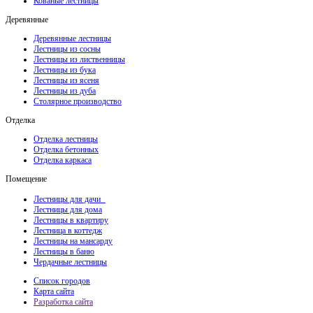
Кованые лестницы
Деревянные
Деревянные лестницы
Лестницы из сосны
Лестницы из лиственницы
Лестницы из бука
Лестницы из ясеня
Лестницы из дуба
Столярное производство
Отделка
Отделка лестницы
Отделка бетонных
Отделка каркаса
Помещение
Лестницы для дачи
Лестницы для дома
Лестницы в квартиру
Лестница в коттедж
Лестницы на мансарду
Лестницы в баню
Чердачные лестницы
Список городов
Карта сайта
Разработка сайта