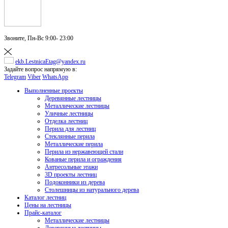
Звоните,
Пн-Вс 9:00- 23:00
ekb.LestnicaEtag@yandex.ru
Задайте вопрос напрямую в:
Telegram
Viber
WhatsApp
Выполненные проекты
Деревянные лестницы
Металлические лестницы
Уличные лестницы
Отделка лестниц
Перила для лестниц
Стеклянные перила
Металлические перила
Перила из нержавеющей стали
Кованые перила и ограждения
Антресольные этажи
3D проекты лестниц
Подоконники из дерева
Столешницы из натурального дерева
Каталог лестниц
Цены на лестницы
Прайс-каталог
Металлические лестницы