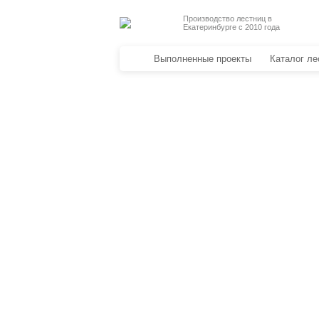
Производство лестниц в
Екатеринбурге с 2010 года
Выполненные проекты
Каталог ле
Деревянные лестницы
Металлические лестницы
Уличные лестницы
Отделка лестниц
Перила для лестниц
Стеклянные перила
Металлические перила
Перила из нержавеющей стали
Кованые перила и ограждения
Антресольные этажи
3D проекты лестниц
Подоконники из дерева
Столешницы из натурального де