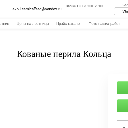
Свя
Звонок
Пн-Вс 9:00- 23:00
ekb.LestnicaEtag@yandex.ru
Vib
стниц
Цены на лестницы
Прайс-каталог
Фото наших работ
Металлические лестницы
Деревянные лестницы
Кованые перила Кольца
рева