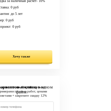
дка за наличный расчет- 10%
тавка: 0 руб
антия: до 5 лет
ер: 0 руб
проект: 0 руб
Хочу также
вариантов лестниц
в одном
олучите полный прайс-каталог
файле
примерами готовых работ, ценами
советами + закрепите скидку 12%