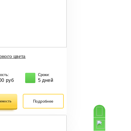
рного цвета
ость:
Сроки:
00 руб
5 дней
оимость
Подробнее
Рассчитать 
Подарок