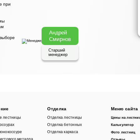
е при
мы
ам
Андрей
 выборе
Смирнов
Старший
менеджер
ские
Отделка
Меню сайта
кие лестницы
Отделка лестницы
Цены на лестни
косоурах
Отделка бетонных
Калькулятор
монокосоуре
Отделка каркаса
Фото лестниц
истового металла
Отзывы