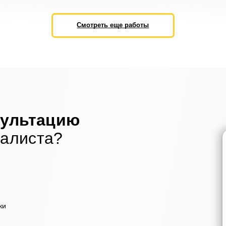
Смотреть еще работы
сультацию
иалиста?
ки