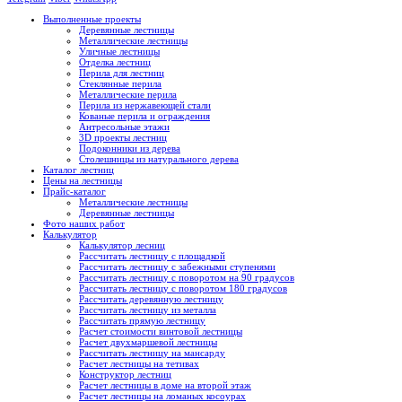
Выполненные проекты
Деревянные лестницы
Металлические лестницы
Уличные лестницы
Отделка лестниц
Перила для лестниц
Стеклянные перила
Металлические перила
Перила из нержавеющей стали
Кованые перила и ограждения
Антресольные этажи
3D проекты лестниц
Подоконники из дерева
Столешницы из натурального дерева
Каталог лестниц
Цены на лестницы
Прайс-каталог
Металлические лестницы
Деревянные лестницы
Фото наших работ
Калькулятор
Калькулятор лесниц
Рассчитать лестницу с площадкой
Рассчитать лестницу с забежными ступенями
Рассчитать лестницу с поворотом на 90 градусов
Рассчитать лестницу с поворотом 180 градусов
Рассчитать деревянную лестницу
Рассчитать лестницу из металла
Рассчитать прямую лестницу
Расчет стоимости винтовой лестницы
Расчет двухмаршевой лестницы
Рассчитать лестницу на мансарду
Расчет лестницы на тетивах
Конструктор лестниц
Расчет лестницы в доме на второй этаж
Расчет лестницы на ломаных косоурах