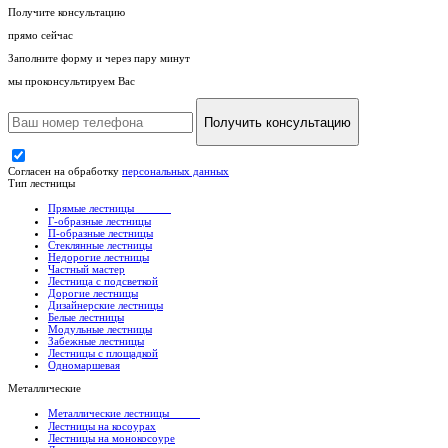
Получите консультацию
прямо сейчас
Заполните форму и через пару минут
мы проконсультируем Вас
Получить консультацию
Согласен на обработку
персональных данных
Тип лестницы
Прямые лестницы
Г-образные лестницы
П-образные лестницы
Стеклянные лестницы
Недорогие лестницы
Частный мастер
Лестница с подсветкой
Дорогие лестницы
Дизайнерские лестницы
Белые лестницы
Модульные лестницы
Забежные лестницы
Лестницы с площадкой
Одномаршевая
Металлические
Металлические лестницы
Лестницы на косоурах
Лестницы на монокосоуре