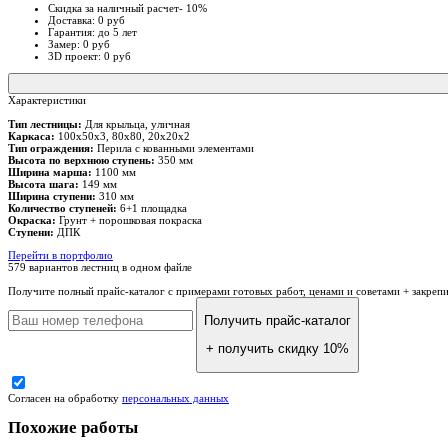
Скидка за наличный расчет- 10%
Доставка: 0 руб
Гарантия: до 5 лет
Замер: 0 руб
3D проект: 0 руб
Характеристики
Тип лестницы:
Для крыльца, уличная
Каркаса:
100х50х3, 80х80, 20х20х2
Тип ограждения:
Перила с кованными элементами
Высота по верхнюю ступень:
350 мм
Ширина марша:
1100 мм
Высота шага:
149 мм
Ширина ступени:
310 мм
Количество ступеней:
6+1 площадка
Окраска:
Грунт + порошковая покраска
Ступени:
ДПК
Перейти в портфолио
579 вариантов лестниц
в одном файле
Получите полный прайс-каталог
с примерами готовых работ, ценами и советами + закреп
Получить прайс-каталог
+ получить скидку 10%
Согласен на обработку
персональных данных
Похожие работы