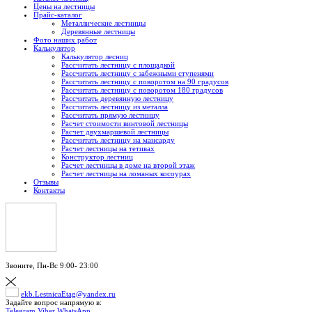
Цены на лестницы
Прайс-каталог
Металлические лестницы
Деревянные лестницы
Фото наших работ
Калькулятор
Калькулятор лесниц
Рассчитать лестницу с площадкой
Рассчитать лестницу с забежными ступенями
Рассчитать лестницу с поворотом на 90 градусов
Рассчитать лестницу с поворотом 180 градусов
Рассчитать деревянную лестницу
Рассчитать лестницу из металла
Рассчитать прямую лестницу
Расчет стоимости винтовой лестницы
Расчет двухмаршевой лестницы
Рассчитать лестницу на мансарду
Расчет лестницы на тетивах
Конструктор лестниц
Расчет лестницы в доме на второй этаж
Расчет лестницы на ломаных косоурах
Отзывы
Контакты
Звоните,
Пн-Вс 9:00- 23:00
ekb.LestnicaEtag@yandex.ru
Задайте вопрос напрямую в:
Telegram
Viber
WhatsApp