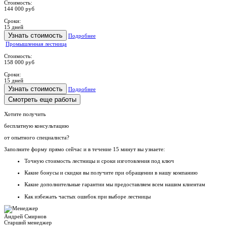
Стоимость:
144 000 руб
Сроки:
15 дней
Узнать стоимость
Подробнее
Промышленная лестница
Стоимость:
158 000 руб
Сроки:
15 дней
Узнать стоимость
Подробнее
Смотреть еще работы
Хотите получить
бесплатную консультацию
от опытного специалиста?
Заполните форму прямо сейчас и в течение
15 минут вы узнаете:
Точную стоимость
лестницы и сроки изготовления под ключ
Какие
бонусы и скидки
вы получите при обращении в нашу компанию
Какие
дополнительные гарантии
мы предоставляем всем нашим клиентам
Как
избежать частых ошибок
при выборе лестницы
Андрей Смирнов
Старший менеджер