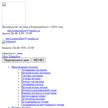
Производство лестниц в Екатеринбурге с 2010 года
ekb.LestnicaEtag@yandex.ru
Звонок
Пн-Вс 9:00- 23:00
ekb.LestnicaEtag@yandex.ru
Звоните,
Пн-Вс 9:00- 23:00
Свяжитесь с нами
Viber
WhatsApp
Перезвоните мне
МЕНЮ
Выполненные проекты
Деревянные лестницы
Металлические лестницы
Уличные лестницы
Отделка лестниц
Перила для лестниц
Стеклянные перила
Металлические перила
Перила из нержавеющей стали
Кованые перила и ограждения
Антресольные этажи
3D проекты лестниц
Подоконники из дерева
Столешницы из натурального дерева
Каталог лестниц