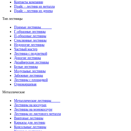
Контакты компании
Прайс – лестниц из металла
Прайс – лестниц из дерева
Тип лестницы
Прямые лестницы
Г-образные лестницы
П-образные лестницы
Стеклянные лестницы
Недорогие лестницы
Частный мастер
Лестница с подсветкой
Дорогие лестницы
Дизайнерские лестницы
Белые лестницы
Модульные лестницы
Забежные лестницы
Лестницы с площадкой
Одномаршевая
Металлические
Металлические лестницы
Лестницы на косоурах
Лестницы на монокосоуре
Лестницы из листового металла
Винтовые лестницы
Каркасы для лестниц
Консольные лестницы