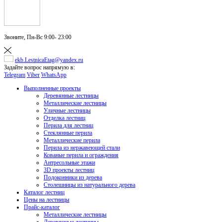
Звоните,
Пн-Вс 9:00- 23:00
ekb.LestnicaEtag@yandex.ru
Задайте вопрос напрямую в:
Telegram
Viber
WhatsApp
Выполненные проекты
Деревянные лестницы
Металлические лестницы
Уличные лестницы
Отделка лестниц
Перила для лестниц
Стеклянные перила
Металлические перила
Перила из нержавеющей стали
Кованые перила и ограждения
Антресольные этажи
3D проекты лестниц
Подоконники из дерева
Столешницы из натурального дерева
Каталог лестниц
Цены на лестницы
Прайс-каталог
Металлические лестницы