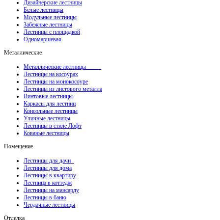
Дизайнерские лестницы
Белые лестницы
Модульные лестницы
Забежные лестницы
Лестницы с площадкой
Одномаршевая
Металлические
Металлические лестницы
Лестницы на косоурах
Лестницы на монокосоуре
Лестницы из листового металла
Винтовые лестницы
Каркасы для лестниц
Консольные лестницы
Уличные лестницы
Лестницы в стиле Лофт
Кованые лестницы
Помещение
Лестницы для дачи
Лестницы для дома
Лестницы в квартиру
Лестница в коттедж
Лестницы на мансарду
Лестницы в баню
Чердачные лестницы
Отделка