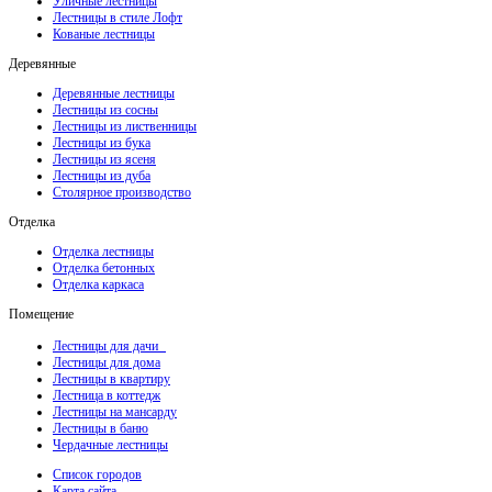
Уличные лестницы
Лестницы в стиле Лофт
Кованые лестницы
Деревянные
Деревянные лестницы
Лестницы из сосны
Лестницы из лиственницы
Лестницы из бука
Лестницы из ясеня
Лестницы из дуба
Столярное производство
Отделка
Отделка лестницы
Отделка бетонных
Отделка каркаса
Помещение
Лестницы для дачи
Лестницы для дома
Лестницы в квартиру
Лестница в коттедж
Лестницы на мансарду
Лестницы в баню
Чердачные лестницы
Список городов
Карта сайта