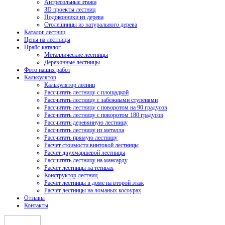
Антресольные этажи
3D проекты лестниц
Подоконники из дерева
Столешницы из натурального дерева
Каталог лестниц
Цены на лестницы
Прайс-каталог
Металлические лестницы
Деревянные лестницы
Фото наших работ
Калькулятор
Калькулятор лесниц
Рассчитать лестницу с площадкой
Рассчитать лестницу с забежными ступенями
Рассчитать лестницу с поворотом на 90 градусов
Рассчитать лестницу с поворотом 180 градусов
Рассчитать деревянную лестницу
Рассчитать лестницу из металла
Рассчитать прямую лестницу
Расчет стоимости винтовой лестницы
Расчет двухмаршевой лестницы
Рассчитать лестницу на мансарду
Расчет лестницы на тетивах
Конструктор лестниц
Расчет лестницы в доме на второй этаж
Расчет лестницы на ломаных косоурах
Отзывы
Контакты