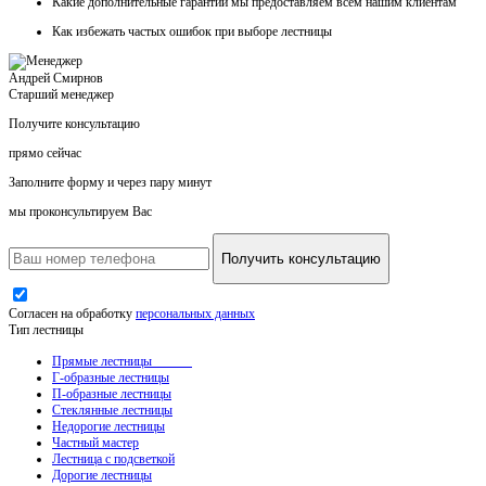
Какие
дополнительные гарантии
мы предоставляем всем нашим клиентам
Как
избежать частых ошибок
при выборе лестницы
Андрей Смирнов
Старший менеджер
Получите консультацию
прямо сейчас
Заполните форму и через пару минут
мы проконсультируем Вас
Получить консультацию
Согласен на обработку
персональных данных
Тип лестницы
Прямые лестницы
Г-образные лестницы
П-образные лестницы
Стеклянные лестницы
Недорогие лестницы
Частный мастер
Лестница с подсветкой
Дорогие лестницы