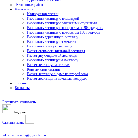
Деревянные лестницы
Фото наших работ
Калькулятор
Калькулятор лесниц
Рассчитать лестницу с площадкой
Рассчитать лестницу с забежными ступенями
Рассчитать лестницу с поворотом на 90 градусов
Рассчитать лестницу с поворотом 180 градусов
Рассчитать деревянную лестницу
Рассчитать лестницу из металла
Рассчитать прямую лестницу
Расчет стоимости винтовой лестницы
Расчет двухмаршевой лестницы
Рассчитать лестницу на мансарду
Расчет лестницы на тетивах
Конструктор лестниц
Расчет лестницы в доме на второй этаж
Расчет лестницы на ломаных косоурах
Отзывы
Контакты
Рассчитать стоимость
Подарок
Скачать прайс
ekb.LestnicaEtag@yandex.ru