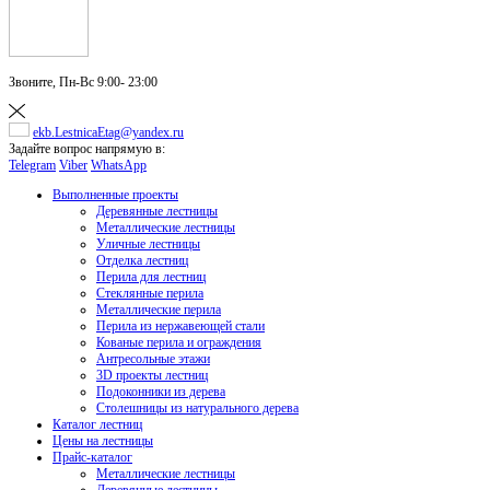
Звоните,
Пн-Вс 9:00- 23:00
ekb.LestnicaEtag@yandex.ru
Задайте вопрос напрямую в:
Telegram
Viber
WhatsApp
Выполненные проекты
Деревянные лестницы
Металлические лестницы
Уличные лестницы
Отделка лестниц
Перила для лестниц
Стеклянные перила
Металлические перила
Перила из нержавеющей стали
Кованые перила и ограждения
Антресольные этажи
3D проекты лестниц
Подоконники из дерева
Столешницы из натурального дерева
Каталог лестниц
Цены на лестницы
Прайс-каталог
Металлические лестницы