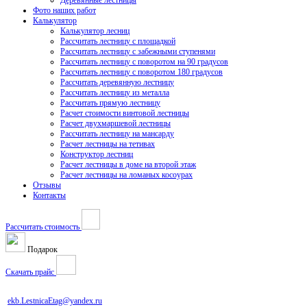
Деревянные лестницы
Фото наших работ
Калькулятор
Калькулятор лесниц
Рассчитать лестницу с площадкой
Рассчитать лестницу с забежными ступенями
Рассчитать лестницу с поворотом на 90 градусов
Рассчитать лестницу с поворотом 180 градусов
Рассчитать деревянную лестницу
Рассчитать лестницу из металла
Рассчитать прямую лестницу
Расчет стоимости винтовой лестницы
Расчет двухмаршевой лестницы
Рассчитать лестницу на мансарду
Расчет лестницы на тетивах
Конструктор лестниц
Расчет лестницы в доме на второй этаж
Расчет лестницы на ломаных косоурах
Отзывы
Контакты
Рассчитать стоимость
Подарок
Скачать прайс
ekb.LestnicaEtag@yandex.ru