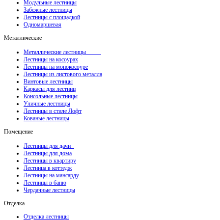
Модульные лестницы
Забежные лестницы
Лестницы с площадкой
Одномаршевая
Металлические
Металлические лестницы
Лестницы на косоурах
Лестницы на монокосоуре
Лестницы из листового металла
Винтовые лестницы
Каркасы для лестниц
Консольные лестницы
Уличные лестницы
Лестницы в стиле Лофт
Кованые лестницы
Помещение
Лестницы для дачи
Лестницы для дома
Лестницы в квартиру
Лестница в коттедж
Лестницы на мансарду
Лестницы в баню
Чердачные лестницы
Отделка
Отделка лестницы