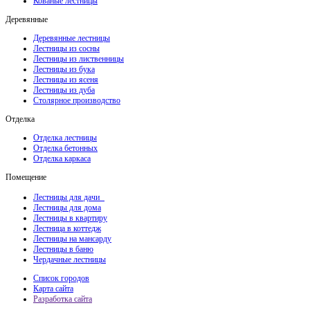
Кованые лестницы
Деревянные
Деревянные лестницы
Лестницы из сосны
Лестницы из лиственницы
Лестницы из бука
Лестницы из ясеня
Лестницы из дуба
Столярное производство
Отделка
Отделка лестницы
Отделка бетонных
Отделка каркаса
Помещение
Лестницы для дачи
Лестницы для дома
Лестницы в квартиру
Лестница в коттедж
Лестницы на мансарду
Лестницы в баню
Чердачные лестницы
Список городов
Карта сайта
Разработка сайта