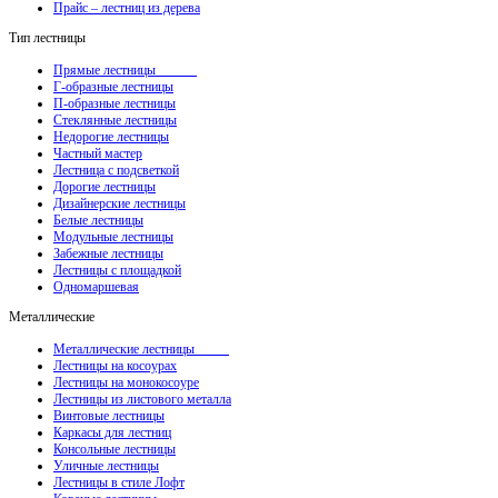
Прайс – лестниц из дерева
Тип лестницы
Прямые лестницы
Г-образные лестницы
П-образные лестницы
Стеклянные лестницы
Недорогие лестницы
Частный мастер
Лестница с подсветкой
Дорогие лестницы
Дизайнерские лестницы
Белые лестницы
Модульные лестницы
Забежные лестницы
Лестницы с площадкой
Одномаршевая
Металлические
Металлические лестницы
Лестницы на косоурах
Лестницы на монокосоуре
Лестницы из листового металла
Винтовые лестницы
Каркасы для лестниц
Консольные лестницы
Уличные лестницы
Лестницы в стиле Лофт