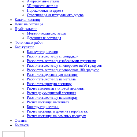
Антресольные этажи
3D проекты лестниц
Подоконники из дерева
Столешницы из натурального дерева
Каталог лестниц
Цены на лестницы
Прайс-каталог
Металлические лестницы
Деревянные лестницы
Фото наших работ
Калькулятор
Калькулятор лесниц
Рассчитать лестницу с площадкой
Рассчитать лестницу с забежными ступенями
Рассчитать лестницу с поворотом на 90 градусов
Рассчитать лестницу с поворотом 180 градусов
Рассчитать деревянную лестницу
Рассчитать лестницу из металла
Рассчитать прямую лестницу
Расчет стоимости винтовой лестницы
Расчет двухмаршевой лестницы
Рассчитать лестницу на мансарду
Расчет лестницы на тетивах
Конструктор лестниц
Расчет лестницы в доме на второй этаж
Расчет лестницы на ломаных косоурах
Отзывы
Контакты