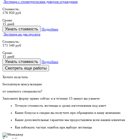
Лестница с геометрическим декором ограждения
Стоимость:
176 950 руб
Сроки:
15 дней
Узнать стоимость
Подробнее
Лестница на два пролета
Стоимость:
171 540 руб
Сроки:
15 дней
Узнать стоимость
Подробнее
Смотреть еще работы
Хотите получить
бесплатную консультацию
от опытного специалиста?
Заполните форму прямо сейчас и в течение
15 минут вы узнаете:
Точную стоимость
лестницы и сроки изготовления под ключ
Какие
бонусы и скидки
вы получите при обращении в нашу компанию
Какие
дополнительные гарантии
мы предоставляем всем нашим клиентам
Как
избежать частых ошибок
при выборе лестницы