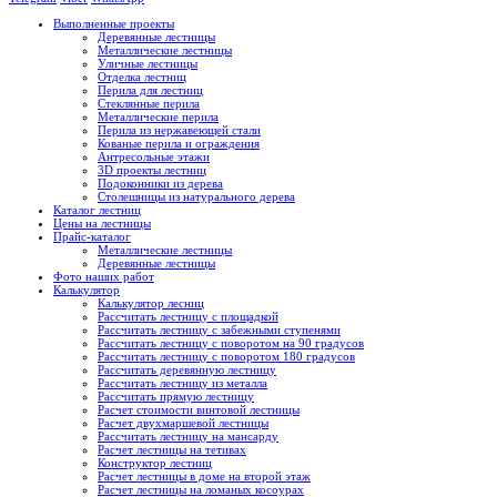
Выполненные проекты
Деревянные лестницы
Металлические лестницы
Уличные лестницы
Отделка лестниц
Перила для лестниц
Стеклянные перила
Металлические перила
Перила из нержавеющей стали
Кованые перила и ограждения
Антресольные этажи
3D проекты лестниц
Подоконники из дерева
Столешницы из натурального дерева
Каталог лестниц
Цены на лестницы
Прайс-каталог
Металлические лестницы
Деревянные лестницы
Фото наших работ
Калькулятор
Калькулятор лесниц
Рассчитать лестницу с площадкой
Рассчитать лестницу с забежными ступенями
Рассчитать лестницу с поворотом на 90 градусов
Рассчитать лестницу с поворотом 180 градусов
Рассчитать деревянную лестницу
Рассчитать лестницу из металла
Рассчитать прямую лестницу
Расчет стоимости винтовой лестницы
Расчет двухмаршевой лестницы
Рассчитать лестницу на мансарду
Расчет лестницы на тетивах
Конструктор лестниц
Расчет лестницы в доме на второй этаж
Расчет лестницы на ломаных косоурах