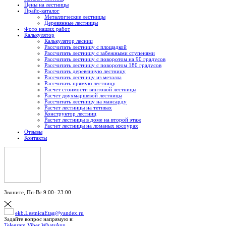
Цены на лестницы
Прайс-каталог
Металлические лестницы
Деревянные лестницы
Фото наших работ
Калькулятор
Калькулятор лесниц
Рассчитать лестницу с площадкой
Рассчитать лестницу с забежными ступенями
Рассчитать лестницу с поворотом на 90 градусов
Рассчитать лестницу с поворотом 180 градусов
Рассчитать деревянную лестницу
Рассчитать лестницу из металла
Рассчитать прямую лестницу
Расчет стоимости винтовой лестницы
Расчет двухмаршевой лестницы
Рассчитать лестницу на мансарду
Расчет лестницы на тетивах
Конструктор лестниц
Расчет лестницы в доме на второй этаж
Расчет лестницы на ломаных косоурах
Отзывы
Контакты
Звоните,
Пн-Вс 9:00- 23:00
ekb.LestnicaEtag@yandex.ru
Задайте вопрос напрямую в:
Telegram
Viber
WhatsApp