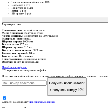
Скидка за наличный расчет- 10%
Доставка: 0 руб
Гарантия: до 5 лет
Замер: 0 руб
3D проект: 0 руб
Характеристики
Тип помещения:
Частный дом, дача
Место установки:
На второй этаж
Форма лестницы:
Поворотная на 180 градусов
Материал:
Лиственница
Ширина марша:
1000 мм
Высота шага:
175 мм
Ширина ступени:
310 мм
Высота от пола до пола:
3080 мм
Количество ступеней:
18 шт
Конструктив:
На косоурах
Тип ограждения:
Деревянные перила
Отделка:
Грунт, тонировка, лак
Перейти в портфолио
579 вариантов лестниц
в одном файле
Получите полный прайс-каталог
с примерами готовых работ, ценами и советами + закреп
Получить прайс-каталог
+ получить скидку 10%
Согласен на обработку
персональных данных