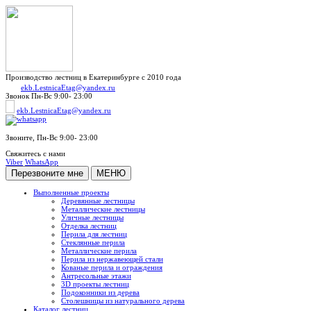
Производство лестниц в Екатеринбурге с 2010 года
ekb.LestnicaEtag@yandex.ru
Звонок
Пн-Вс 9:00- 23:00
ekb.LestnicaEtag@yandex.ru
Звоните,
Пн-Вс 9:00- 23:00
Свяжитесь с нами
Viber
WhatsApp
Перезвоните мне
МЕНЮ
Выполненные проекты
Деревянные лестницы
Металлические лестницы
Уличные лестницы
Отделка лестниц
Перила для лестниц
Стеклянные перила
Металлические перила
Перила из нержавеющей стали
Кованые перила и ограждения
Антресольные этажи
3D проекты лестниц
Подоконники из дерева
Столешницы из натурального дерева
Каталог лестниц