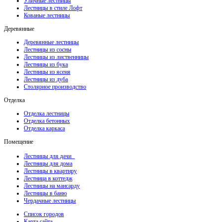
Уличные лестницы
Лестницы в стиле Лофт
Кованые лестницы
Деревянные
Деревянные лестницы
Лестницы из сосны
Лестницы из лиственницы
Лестницы из бука
Лестницы из ясеня
Лестницы из дуба
Столярное производство
Отделка
Отделка лестницы
Отделка бетонных
Отделка каркаса
Помещение
Лестницы для дачи
Лестницы для дома
Лестницы в квартиру
Лестница в коттедж
Лестницы на мансарду
Лестницы в баню
Чердачные лестницы
Список городов
Карта сайта