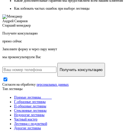
Какие
дополнительные гарантии
мы предоставляем всем нашим клиентам
Как
избежать частых ошибок
при выборе лестницы
Андрей Смирнов
Старший менеджер
Получите консультацию
прямо сейчас
Заполните форму и через пару минут
мы проконсультируем Вас
Получить консультацию
Согласен на обработку
персональных данных
Тип лестницы
Прямые лестницы
Г-образные лестницы
П-образные лестницы
Стеклянные лестницы
Недорогие лестницы
Частный мастер
Лестница с подсветкой
Дорогие лестницы