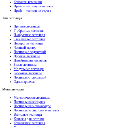
Контакты компании
Прайс – лестниц из металла
Прайс – лестниц из дерева
Тип лестницы
Прямые лестницы
Г-образные лестницы
П-образные лестницы
Стеклянные лестницы
Недорогие лестницы
Частный мастер
Лестница с подсветкой
Дорогие лестницы
Дизайнерские лестницы
Белые лестницы
Модульные лестницы
Забежные лестницы
Лестницы с площадкой
Одномаршевая
Металлические
Металлические лестницы
Лестницы на косоурах
Лестницы на монокосоуре
Лестницы из листового металла
Винтовые лестницы
Каркасы для лестниц
Консольные лестницы