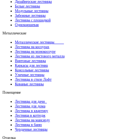
Дизайнерские лестницы
Белые лестницы
Модульные лестницы
Забежные лестницы
Лестницы с площадкой
Одномаршевая
Металлические
Металлические лестницы
Лестницы на косоурах
Лестницы на монокосоуре
Лестницы из листового металла
Винтовые лестницы
Каркасы для лестниц
Консольные лестницы
Уличные лестницы
Лестницы в стиле Лофт
Кованые лестницы
Помещение
Лестницы для дачи
Лестницы для дома
Лестницы в квартиру
Лестница в коттедж
Лестницы на мансарду
Лестницы в баню
Чердачные лестницы
Отделка