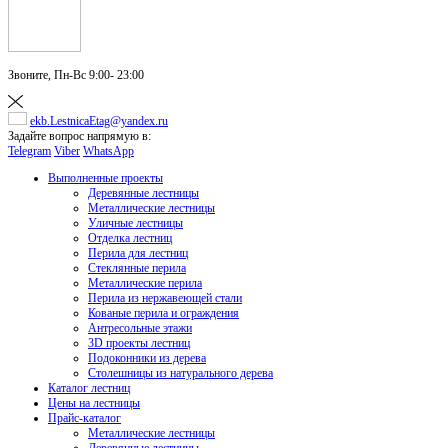
Звоните,
Пн-Вс 9:00- 23:00
ekb.LestnicaEtag@yandex.ru
Задайте вопрос напрямую в:
Telegram
Viber
WhatsApp
Выполненные проекты
Деревянные лестницы
Металлические лестницы
Уличные лестницы
Отделка лестниц
Перила для лестниц
Стеклянные перила
Металлические перила
Перила из нержавеющей стали
Кованые перила и ограждения
Антресольные этажи
3D проекты лестниц
Подоконники из дерева
Столешницы из натурального дерева
Каталог лестниц
Цены на лестницы
Прайс-каталог
Металлические лестницы