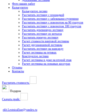
Деревянные лестницы
Фото наших работ
Калькулятор
Калькулятор лесниц
Рассчитать лестницу с площадкой
Рассчитать лестницу с забежными ступенями
Рассчитать лестницу с поворотом на 90 градусов
Рассчитать лестницу с поворотом 180 градусов
Рассчитать деревянную лестницу
Рассчитать лестницу из металла
Рассчитать прямую лестницу
Расчет стоимости винтовой лестницы
Расчет двухмаршевой лестницы
Рассчитать лестницу на мансарду
Расчет лестницы на тетивах
Конструктор лестниц
Расчет лестницы в доме на второй этаж
Расчет лестницы на ломаных косоурах
Отзывы
Контакты
Рассчитать стоимость
Подарок
Скачать прайс
ekb.LestnicaEtag@yandex.ru