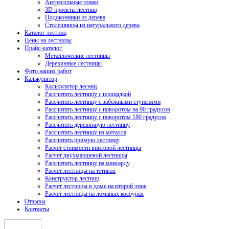
Антресольные этажи
3D проекты лестниц
Подоконники из дерева
Столешницы из натурального дерева
Каталог лестниц
Цены на лестницы
Прайс-каталог
Металлические лестницы
Деревянные лестницы
Фото наших работ
Калькулятор
Калькулятор лесниц
Рассчитать лестницу с площадкой
Рассчитать лестницу с забежными ступенями
Рассчитать лестницу с поворотом на 90 градусов
Рассчитать лестницу с поворотом 180 градусов
Рассчитать деревянную лестницу
Рассчитать лестницу из металла
Рассчитать прямую лестницу
Расчет стоимости винтовой лестницы
Расчет двухмаршевой лестницы
Рассчитать лестницу на мансарду
Расчет лестницы на тетивах
Конструктор лестниц
Расчет лестницы в доме на второй этаж
Расчет лестницы на ломаных косоурах
Отзывы
Контакты