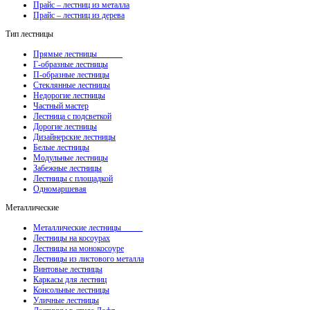
Прайс – лестниц из металла
Прайс – лестниц из дерева
Тип лестницы
Прямые лестницы
Г-образные лестницы
П-образные лестницы
Стеклянные лестницы
Недорогие лестницы
Частный мастер
Лестница с подсветкой
Дорогие лестницы
Дизайнерские лестницы
Белые лестницы
Модульные лестницы
Забежные лестницы
Лестницы с площадкой
Одномаршевая
Металлические
Металлические лестницы
Лестницы на косоурах
Лестницы на монокосоуре
Лестницы из листового металла
Винтовые лестницы
Каркасы для лестниц
Консольные лестницы
Уличные лестницы