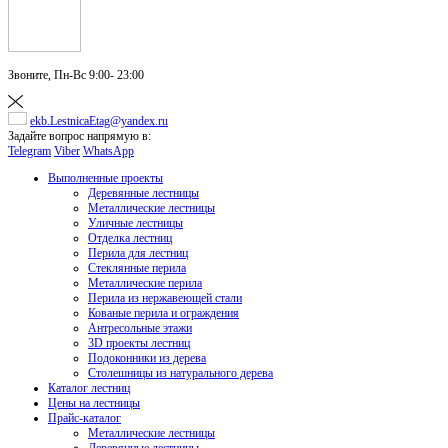
Звоните,
Пн-Вс 9:00- 23:00
ekb.LestnicaEtag@yandex.ru
Задайте вопрос напрямую в:
Telegram
Viber
WhatsApp
Выполненные проекты
Деревянные лестницы
Металлические лестницы
Уличные лестницы
Отделка лестниц
Перила для лестниц
Стеклянные перила
Металлические перила
Перила из нержавеющей стали
Кованые перила и ограждения
Антресольные этажи
3D проекты лестниц
Подоконники из дерева
Столешницы из натурального дерева
Каталог лестниц
Цены на лестницы
Прайс-каталог
Металлические лестницы