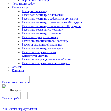
Деревянные лестницы
Фото наших работ
Калькулятор
Калькулятор лесниц
Рассчитать лестницу с площадкой
Рассчитать лестницу с забежными ступенями
Рассчитать лестницу с поворотом на 90 градусов
Рассчитать лестницу с поворотом 180 градусов
Рассчитать деревянную лестницу
Рассчитать лестницу из металла
Рассчитать прямую лестницу
Расчет стоимости винтовой лестницы
Расчет двухмаршевой лестницы
Рассчитать лестницу на мансарду
Расчет лестницы на тетивах
Конструктор лестниц
Расчет лестницы в доме на второй этаж
Расчет лестницы на ломаных косоурах
Отзывы
Контакты
Рассчитать стоимость
Подарок
Скачать прайс
ekb.LestnicaEtag@yandex.ru