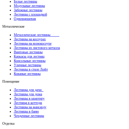
Белые лестницы
Модульные лестницы
Забежные лестницы
Лестницы с площадкой
Одномаршевая
Металлические
Металлические лестницы
Лестницы на косоурах
Лестницы на монокосоуре
Лестницы из листового металла
Винтовые лестницы
Каркасы для лестниц
Консольные лестницы
Уличные лестницы
Лестницы в стиле Лофт
Кованые лестницы
Помещение
Лестницы для дачи
Лестницы для дома
Лестницы в квартиру
Лестница в коттедж
Лестницы на мансарду
Лестницы в баню
Чердачные лестницы
Отделка