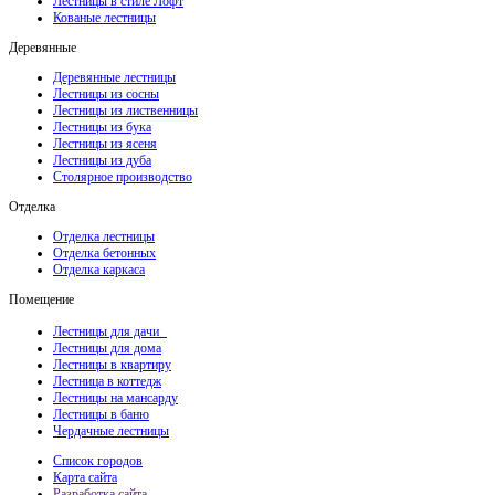
Лестницы в стиле Лофт
Кованые лестницы
Деревянные
Деревянные лестницы
Лестницы из сосны
Лестницы из лиственницы
Лестницы из бука
Лестницы из ясеня
Лестницы из дуба
Столярное производство
Отделка
Отделка лестницы
Отделка бетонных
Отделка каркаса
Помещение
Лестницы для дачи
Лестницы для дома
Лестницы в квартиру
Лестница в коттедж
Лестницы на мансарду
Лестницы в баню
Чердачные лестницы
Список городов
Карта сайта
Разработка сайта