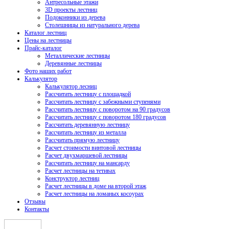
Антресольные этажи
3D проекты лестниц
Подоконники из дерева
Столешницы из натурального дерева
Каталог лестниц
Цены на лестницы
Прайс-каталог
Металлические лестницы
Деревянные лестницы
Фото наших работ
Калькулятор
Калькулятор лесниц
Рассчитать лестницу с площадкой
Рассчитать лестницу с забежными ступенями
Рассчитать лестницу с поворотом на 90 градусов
Рассчитать лестницу с поворотом 180 градусов
Рассчитать деревянную лестницу
Рассчитать лестницу из металла
Рассчитать прямую лестницу
Расчет стоимости винтовой лестницы
Расчет двухмаршевой лестницы
Рассчитать лестницу на мансарду
Расчет лестницы на тетивах
Конструктор лестниц
Расчет лестницы в доме на второй этаж
Расчет лестницы на ломаных косоурах
Отзывы
Контакты