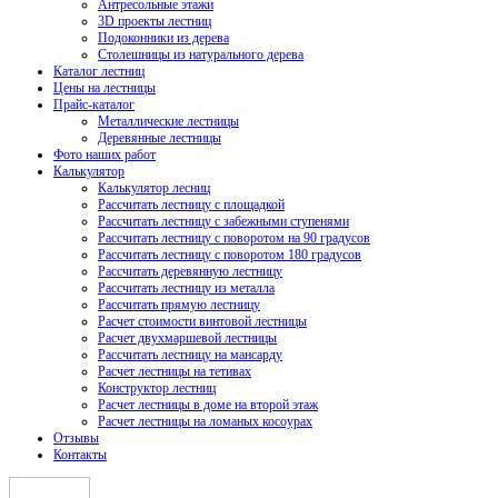
Антресольные этажи
3D проекты лестниц
Подоконники из дерева
Столешницы из натурального дерева
Каталог лестниц
Цены на лестницы
Прайс-каталог
Металлические лестницы
Деревянные лестницы
Фото наших работ
Калькулятор
Калькулятор лесниц
Рассчитать лестницу с площадкой
Рассчитать лестницу с забежными ступенями
Рассчитать лестницу с поворотом на 90 градусов
Рассчитать лестницу с поворотом 180 градусов
Рассчитать деревянную лестницу
Рассчитать лестницу из металла
Рассчитать прямую лестницу
Расчет стоимости винтовой лестницы
Расчет двухмаршевой лестницы
Рассчитать лестницу на мансарду
Расчет лестницы на тетивах
Конструктор лестниц
Расчет лестницы в доме на второй этаж
Расчет лестницы на ломаных косоурах
Отзывы
Контакты