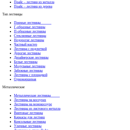
Прайс – лестниц из металла
Прайс – лестниц из дерева
Тип лестницы
Прямые лестницы
Г-образные лестницы
П-образные лестницы
Стеклянные лестницы
Недорогие лестницы
Частный мастер
Лестница с подсветкой
Дорогие лестницы
Дизайнерские лестницы
Белые лестницы
Модульные лестницы
Забежные лестницы
Лестницы с площадкой
Одномаршевая
Металлические
Металлические лестницы
Лестницы на косоурах
Лестницы на монокосоуре
Лестницы из листового металла
Винтовые лестницы
Каркасы для лестниц
Консольные лестницы
Уличные лестницы