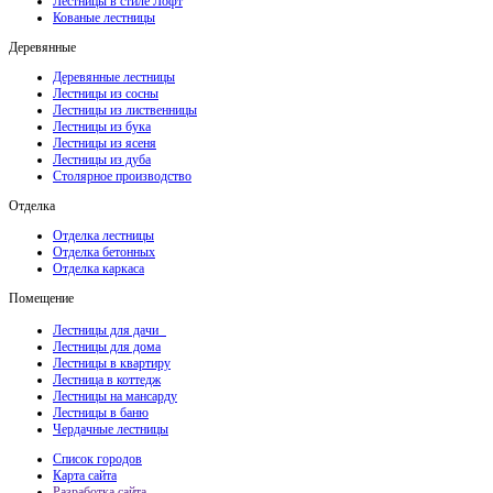
Лестницы в стиле Лофт
Кованые лестницы
Деревянные
Деревянные лестницы
Лестницы из сосны
Лестницы из лиственницы
Лестницы из бука
Лестницы из ясеня
Лестницы из дуба
Столярное производство
Отделка
Отделка лестницы
Отделка бетонных
Отделка каркаса
Помещение
Лестницы для дачи
Лестницы для дома
Лестницы в квартиру
Лестница в коттедж
Лестницы на мансарду
Лестницы в баню
Чердачные лестницы
Список городов
Карта сайта
Разработка сайта