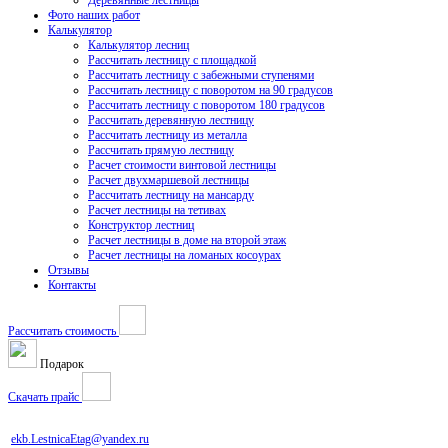
Деревянные лестницы
Фото наших работ
Калькулятор
Калькулятор лесниц
Рассчитать лестницу с площадкой
Рассчитать лестницу с забежными ступенями
Рассчитать лестницу с поворотом на 90 градусов
Рассчитать лестницу с поворотом 180 градусов
Рассчитать деревянную лестницу
Рассчитать лестницу из металла
Рассчитать прямую лестницу
Расчет стоимости винтовой лестницы
Расчет двухмаршевой лестницы
Рассчитать лестницу на мансарду
Расчет лестницы на тетивах
Конструктор лестниц
Расчет лестницы в доме на второй этаж
Расчет лестницы на ломаных косоурах
Отзывы
Контакты
Рассчитать стоимость
Подарок
Скачать прайс
ekb.LestnicaEtag@yandex.ru