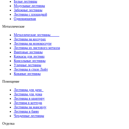
Белые лестницы
Модульные лестницы
Забежные лестницы
Лестницы с площадкой
Одномаршевая
Металлические
Металлические лестницы
Лестницы на косоурах
Лестницы на монокосоуре
Лестницы из листового металла
Винтовые лестницы
Каркасы для лестниц
Консольные лестницы
Уличные лестницы
Лестницы в стиле Лофт
Кованые лестницы
Помещение
Лестницы для дачи
Лестницы для дома
Лестницы в квартиру
Лестница в коттедж
Лестницы на мансарду
Лестницы в баню
Чердачные лестницы
Отделка