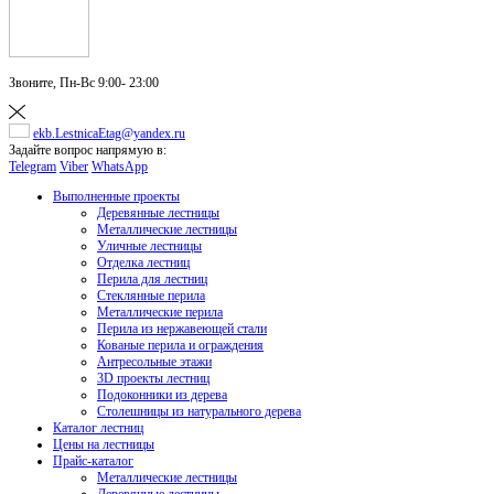
Звоните,
Пн-Вс 9:00- 23:00
ekb.LestnicaEtag@yandex.ru
Задайте вопрос напрямую в:
Telegram
Viber
WhatsApp
Выполненные проекты
Деревянные лестницы
Металлические лестницы
Уличные лестницы
Отделка лестниц
Перила для лестниц
Стеклянные перила
Металлические перила
Перила из нержавеющей стали
Кованые перила и ограждения
Антресольные этажи
3D проекты лестниц
Подоконники из дерева
Столешницы из натурального дерева
Каталог лестниц
Цены на лестницы
Прайс-каталог
Металлические лестницы