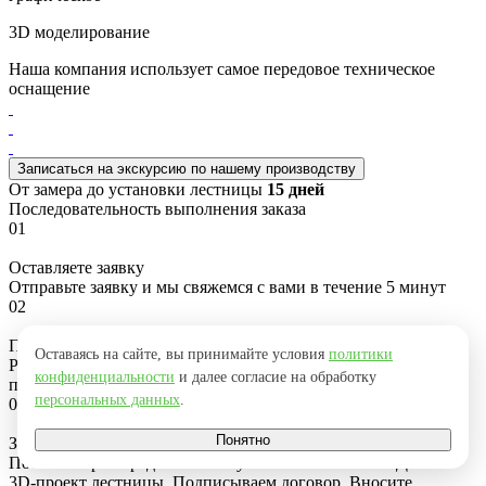
3D моделирование
Наша компания использует самое передовое техническое
оснащение
Записаться на экскурсию
по нашему производству
От замера до установки лестницы
15 дней
Последовательность выполнения заказа
01
Оставляете заявку
Отправьте заявку и мы свяжемся с вами в течение 5 минут
02
Примерный рассчет цены
Оставаясь на сайте, вы принимайте условия
политики
Рассчитываем примерную цену лестницы исходя из ваших
конфиденциальности
и далее согласие на обработку
пожеланий
персональных данных
.
03
Понятно
Замер и точный рассчет
После замера определяем точную стоимость заказа. Делаем
3D-проект лестницы. Подписываем договор. Вносите